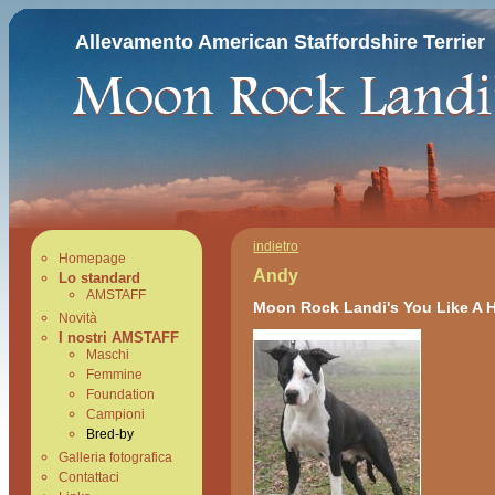
Allevamento American Staffordshire Terrier
indietro
Homepage
Andy
Lo standard
AMSTAFF
Moon Rock Landi's You Like A 
Novità
I nostri AMSTAFF
Maschi
Femmine
Foundation
Campioni
Bred-by
Galleria fotografica
Contattaci