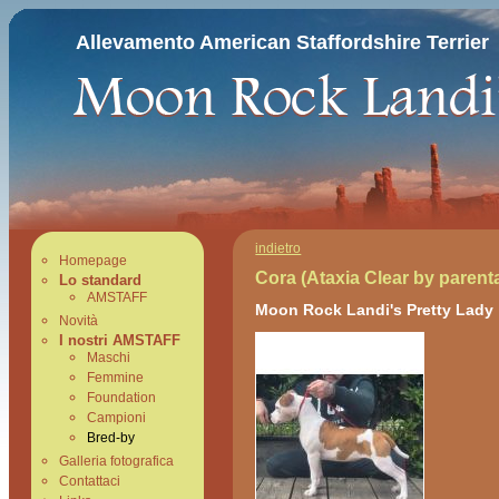
Allevamento American Staffordshire Terrier
indietro
Homepage
Cora (Ataxia Clear by parenta
Lo standard
AMSTAFF
Moon Rock Landi's Pretty Lady
Novità
I nostri AMSTAFF
Maschi
Femmine
Foundation
Campioni
Bred-by
Galleria fotografica
Contattaci