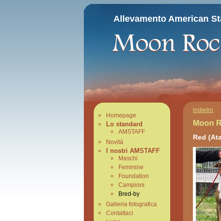
Allevamento American Sta
indietro
Homepage
Moon R
Lo standard
AMSTAFF
Red (Ata
Novità
I nostri AMSTAFF
Maschi
Femmine
Foundation
Campioni
Bred-by
Galleria fotografica
Contattaci