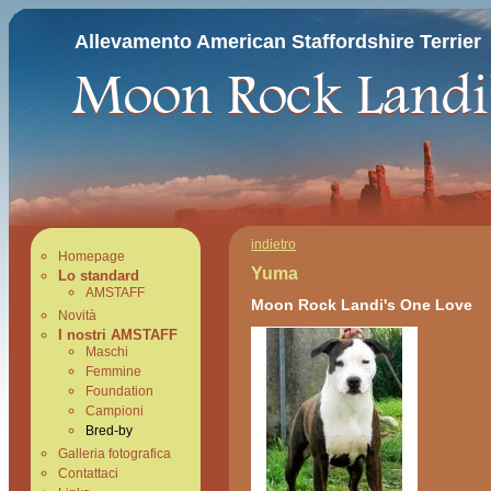
Allevamento American Staffordshire Terrier
indietro
Homepage
Yuma
Lo standard
AMSTAFF
Moon Rock Landi's One Love
Novità
I nostri AMSTAFF
Maschi
Femmine
Foundation
Campioni
Bred-by
Galleria fotografica
Contattaci