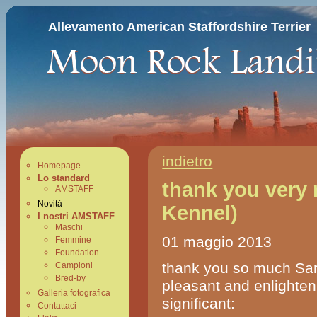
Allevamento American Staffordshire Terrier
indietro
Homepage
Lo standard
thank you very
AMSTAFF
Novità
Kennel)
I nostri AMSTAFF
Maschi
01 maggio 2013
Femmine
Foundation
thank you so much Sara
Campioni
Bred-by
pleasant and enlighten
Galleria fotografica
significant:
Contattaci